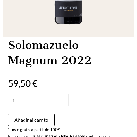
Solomazuelo
Magnum 2022
59,50
€
Solomazuelo
Magnum
2022
cantidad
Añadir al carrito
*Envío gratis a partir de 100€
Para envíos a
Islas Canarias
e
Islas Baleares
contáctenos a