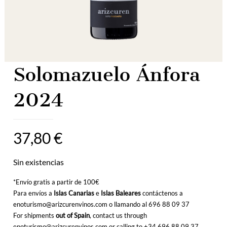
Solomazuelo Ánfora
2024
37,80
€
Sin existencias
*Envío gratis a partir de 100€
Para envíos a
Islas Canarias
e
Islas Baleares
contáctenos a
enoturismo@arizcurenvinos.com o llamando al
696 88 09 37
For shipments
out of Spain
, contact us through
enoturismo@arizcurenvinos.com or calling to
+34 696 88 09 37