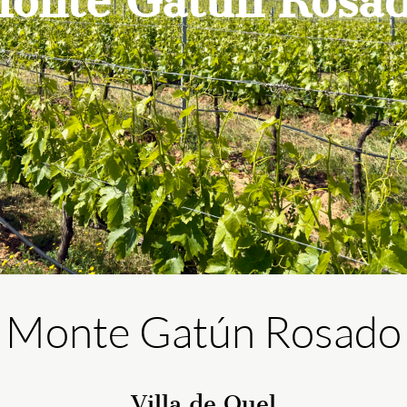
onte Gatún Rosa
Monte Gatún Rosado
Villa de Quel