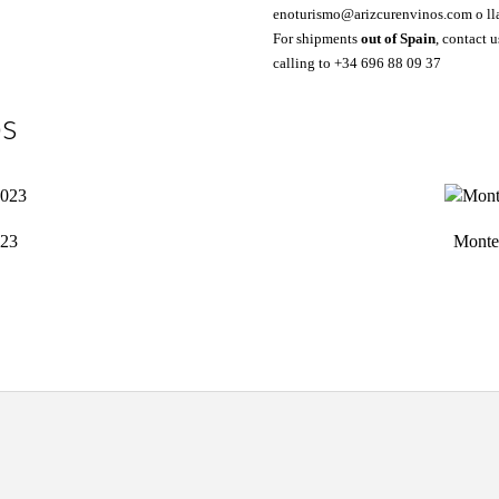
enoturismo@arizcurenvinos.com o l
For shipments
out of Spain
, contact
calling to
+34 696 88 09 37
os
023
Monte