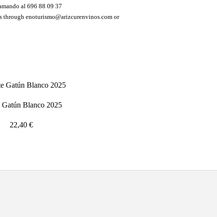
lamando al
696 88 09 37
 us through enoturismo@arizcurenvinos.com or
 Gatún Blanco 2025
22,40
€